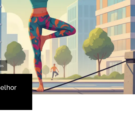
os
Melhor