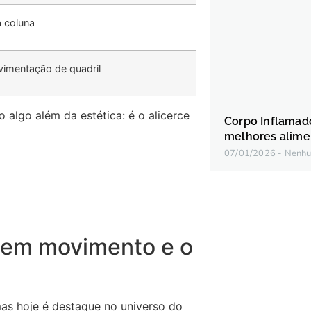
 coluna
vimentação de quadril
 algo além da estética: é o alicerce
Corpo Inflamado:
melhores alime
07/01/2026
Nenhu
io em movimento e o
mas hoje é destaque no universo do