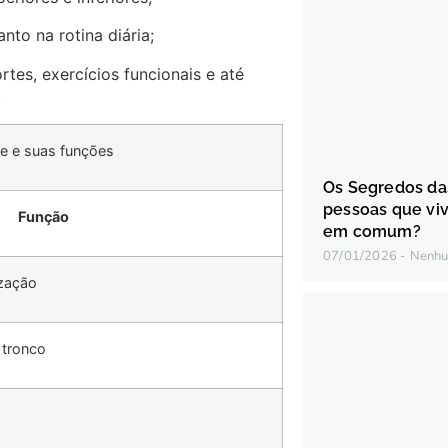
anto na rotina diária;
tes, exercícios funcionais e até
.
re e suas funções
Os Segredos da
pessoas que vi
Função
em comum?
07/01/2026
Nenhu
ização
 tronco