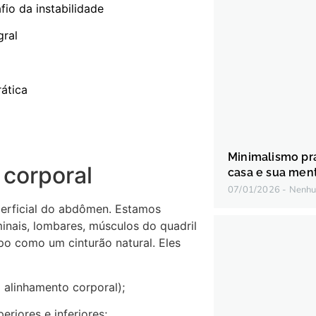
fio da instabilidade
gral
rática
Minimalismo prá
 corporal
casa e sua men
07/01/2026
Nenhu
perficial do abdômen. Estamos
nais, lombares, músculos do quadril
po como um cinturão natural. Eles
alinhamento corporal);
riores e inferiores;