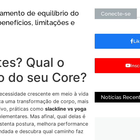
namento de equilíbrio do
Conecte-se
benefícios, limitações e
Li
tes? Qual o
Ins
io do seu Core?
necessidade crescente em meio à vida
Notícias Recen
ca uma transformação de corpo, mais
ivo, práticas como
slackline vs yoga
ementares. Mas afinal, qual delas é
ustenta postura, melhora performance
undada e descubra qual caminho faz