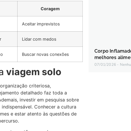
Coragem
Aceitar imprevistos
r
Lidar com medos
Corpo Inflamado:
ão
Buscar novas conexões
melhores alime
07/01/2026
Nenhu
na
viagem solo
rganização criteriosa,
ejamento detalhado faz toda a
 Ademais, investir em pesquisa sobre
indispensável. Conhecer a cultura
umes e estar atento às questões de
percurso.