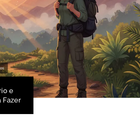
os
io e
 Fazer