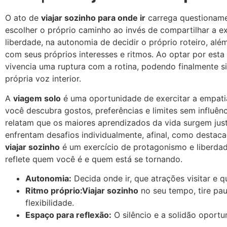
O ato de
viajar sozinho para onde ir
carrega questioname
escolher o próprio caminho ao invés de compartilhar a ex
liberdade, na autonomia de decidir o próprio roteiro, alé
com seus próprios interesses e ritmos. Ao optar por est
vivencia uma ruptura com a rotina, podendo finalmente sil
própria voz interior.
A
viagem solo
é uma oportunidade de exercitar a empati
você descubra gostos, preferências e limites sem influênc
relatam que os maiores aprendizados da vida surgem j
enfrentam desafios individualmente, afinal, como desta
viajar sozinho
é um exercício de protagonismo e liberda
reflete quem você é e quem está se tornando.
Autonomia:
Decida onde ir, que atrações visitar e 
Ritmo próprio:
Viajar sozinho
no seu tempo, tire pa
flexibilidade.
Espaço para reflexão:
O silêncio e a solidão oportu