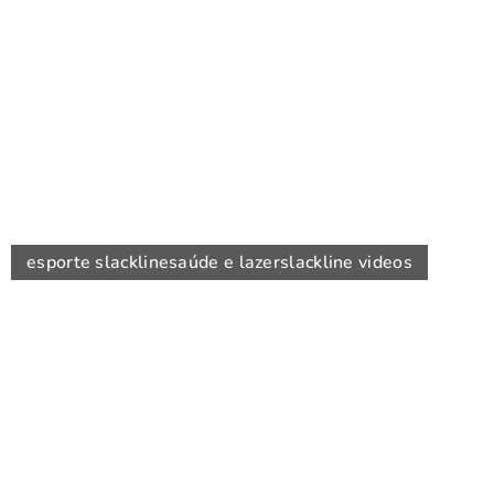
esporte slackline
saúde e lazer
slackline videos